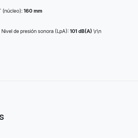
T (núcleo):
160 mm
Nivel de presión sonora (LpA):
101 dB(A)
\r\n
s