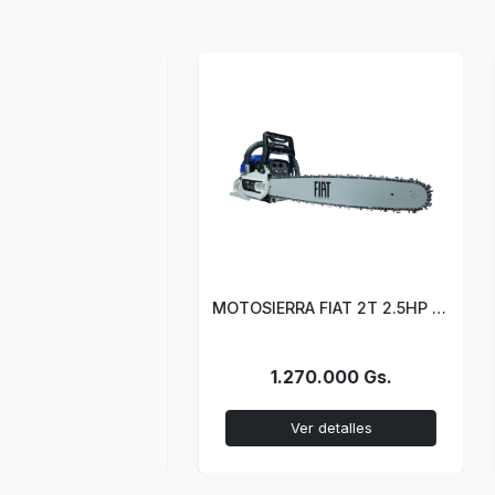
MOTOVIBRADOR OLI MVE700 FC 758 Kg. 220-240/380-415V 50HZ
MOTOSIERRA FIAT 2T 2.5HP PALERMO5022
000 Gs.
1.270.000 Gs.
talles
Ver detalles