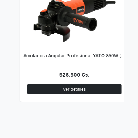
Z LED
Amoladora Angular Profesional YATO 850W (Cuerpo Ultra Delgado)
526.500 Gs.
Ver detalles