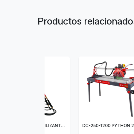
Productos relacionado
ASPERSORA DE FERTILIZANTES FIAT 25LT
DC-250-1200 PYTHON 230V 50HZ -CORT.ELEC - RUBI