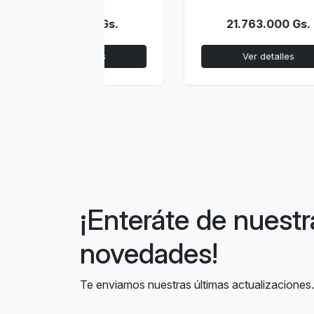
000 Gs.
21.763.000 Gs.
talles
Ver detalles
¡Enteráte de nuestr
novedades!
Te enviamos nuestras últimas actualizaciones.