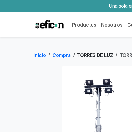
Una sola em
Productos
Nosotros
C
Inicio
Compra
TORRES DE LUZ
TORR