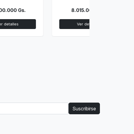
8.015.000 Gs.
1.050.
Ver detalles
Ver d
Suscribirse